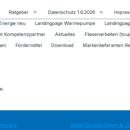
Ratgeber
Datenschutz 1.6.2026
Impre
Untermenü für Ratgeber umschalten
Untermenü f
Energie neu
Landingpage Wärmepumpe
Landingpag
ant Kompetenzpartner
Aktuelles
Fliesenarbeiten (tou
gen
Fördermittel
Download
Markenlieferanten R
e.
rmulare
Albert Budde GmbH & C