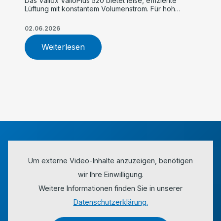
Das Vallox ValloPlus 520 bietet leise, effiziente
Lüftung mit konstantem Volumenstrom. Für hohe
Luftqualität, einfache Inbetriebnahme und
maximalen Komfort im Einfamilienhaus.
02.06.2026
Weiterlesen
Um externe Video-Inhalte anzuzeigen, benötigen
wir Ihre Einwilligung.
Weitere Informationen finden Sie in unserer
Datenschutzerklärung.