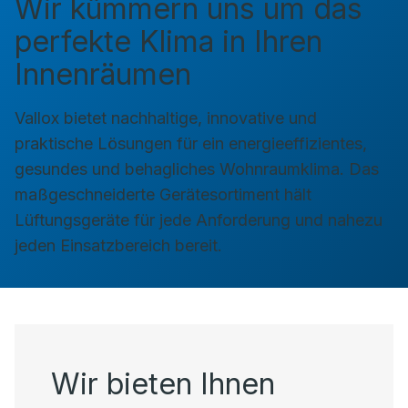
Wir kümmern uns um das
perfekte Klima in Ihren
Innenräumen
Vallox bietet nachhaltige, innovative und
praktische Lösungen für ein energieeffizientes,
gesundes und behagliches Wohnraumklima. Das
maßgeschneiderte Gerätesortiment hält
Lüftungsgeräte für jede Anforderung und nahezu
jeden Einsatzbereich bereit.
Wir bieten Ihnen