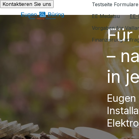
Kontaktieren Sie uns
Testseite Formulare
EE Medatsu
EE-
Für
Vorgaben für Vaill
Finanzierung anfra
– n
in 
Eugen 
Install
Elektro