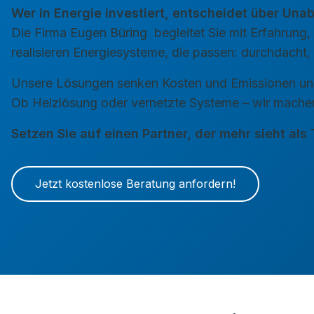
Wer in Energie investiert, entscheidet über Una
Die Firma
Eugen Büring
begleitet Sie mit Erfahrun
realisieren Energiesysteme, die passen: durchdacht, 
Unsere Lösungen senken Kosten und Emissionen und
Ob Heizlösung oder vernetzte Systeme – wir machen
Setzen Sie auf einen Partner, der mehr sieht als
Jetzt kostenlose Beratung anfordern!