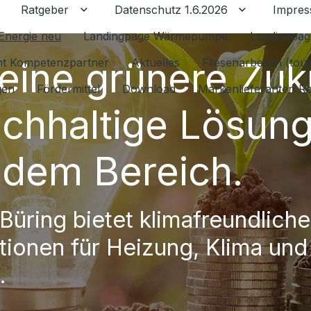
Ratgeber
Datenschutz 1.6.2026
Impre
Untermenü für Ratgeber umschalten
Untermenü f
Energie neu
Landingpage Wärmepumpe
Landingpag
 eine grünere Zuk
ant Kompetenzpartner
Aktuelles
Fliesenarbeiten (tou
gen
Fördermittel
Download
Markenlieferanten R
achhaltige Lösun
jedem Bereich.
Büring bietet klimafreundliche
ationen für Heizung, Klima und
.