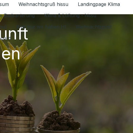
ssum
Weihnachtsgruß hissu
Landingpage Klima
ür Datenschutz 1.6.2026 umschalten
e Badsanierung
Klima & Lüftung - hissu
unft
jou)
Was nur wir haben HI
Weihnachtspost
ecord
gen