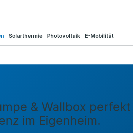
en
Solarthermie
Photovoltaik
E-Mobilität
mpe & Wallbox perfekt k
ienz im Eigenheim.