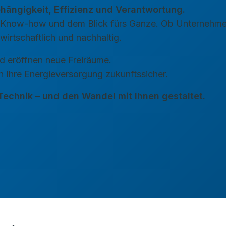
bhängigkeit, Effizienz und Verantwortung.
g, Know-how und dem Blick fürs Ganze. Ob Unternehme
wirtschaftlich und nachhaltig.
 eröffnen neue Freiräume.
 Ihre Energieversorgung zukunftssicher.
 Technik – und den Wandel mit Ihnen gestaltet.