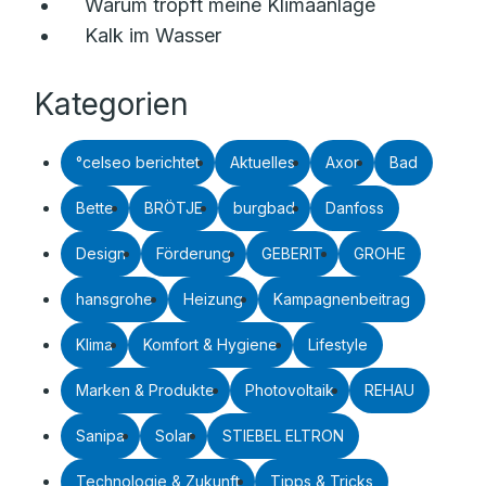
Warum tropft meine Klimaanlage
Kalk im Wasser
Kategorien
°celseo berichtet
Aktuelles
Axor
Bad
Bette
BRÖTJE
burgbad
Danfoss
Design
Förderung
GEBERIT
GROHE
hansgrohe
Heizung
Kampagnenbeitrag
Klima
Komfort & Hygiene
Lifestyle
Marken & Produkte
Photovoltaik
REHAU
Sanipa
Solar
STIEBEL ELTRON
Technologie & Zukunft
Tipps & Tricks