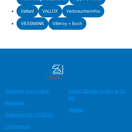
Vaillant
VALLOX
Verbraucherinfos
VIESSMANN
Villeroy + Boch
Testseite Formulare
Albert Budde GmbH & Co
KG
Ratgeber
Master
Datenschutz 1.6.2026
Impressum