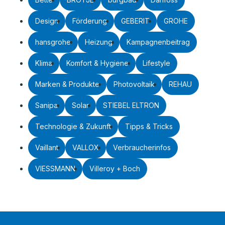
Design
Förderung
GEBERIT
GROHE
hansgrohe
Heizung
Kampagnenbeitrag
Klima
Komfort & Hygiene
Lifestyle
Marken & Produkte
Photovoltaik
REHAU
Sanipa
Solar
STIEBEL ELTRON
Technologie & Zukunft
Tipps & Tricks
Vaillant
VALLOX
Verbraucherinfos
VIESSMANN
Villeroy + Boch