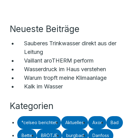
Neueste Beiträge
Sauberes Trinkwasser direkt aus der
Leitung
Vaillant aroTHERM perform
Wasserdruck im Haus verstehen
Warum tropft meine Klimaanlage
Kalk im Wasser
Kategorien
°celseo berichtet
Aktuelles
Axor
Bad
Bette
BRÖTJE
burgbad
Danfoss