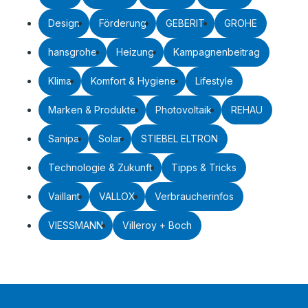
Design
Förderung
GEBERIT
GROHE
hansgrohe
Heizung
Kampagnenbeitrag
Klima
Komfort & Hygiene
Lifestyle
Marken & Produkte
Photovoltaik
REHAU
Sanipa
Solar
STIEBEL ELTRON
Technologie & Zukunft
Tipps & Tricks
Vaillant
VALLOX
Verbraucherinfos
VIESSMANN
Villeroy + Boch