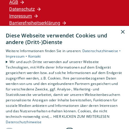
AGB
deinem Praktikum bei uns erwarten
Datenschutz
kannst.
Impressum
Barrierefreiheitserklärung
×
JETZT DIREKT BEWERBEN!
Diese Webseite verwendet Cookies und
Leistungen
andere (Dritt-)Dienste
Privatkunden
Weitere Informationen finden Sie in unseren:
Datenschutzhinweise •
Karriere
Impressum •
Kontakt
Unternehmen
Wir und auch Dritte verwenden auf unserer Webseite
Technologien, mit Hilfe derer Informationen auf dem Endgerät
gespeichert werden bzw. auf solche Informationen auf dem Endgerät
Standorte
zugegriffen werden, z.B. Cookies. Ihre personenbezogenen Daten
Wennigsen
werden von uns und den eingebundenen Partnern gespeichert und
für verschiedene Zwecke, ggf. Analyse-, Marketing- und
Statistikzwecke verarbeitet, damit wir unseren Webseitenbesuchern
personalisierte Anzeigen oder Inhalte bereitstellen, Funktionen für
soziale Medien anbieten und Informationen über deren Interessen
und das Nutzerverhalten erhalten können. Cookies, die nicht
technisch-notwendig sind,... HIER KLICKEN ZUM WEITERLESEN
Datenschutzhinweise