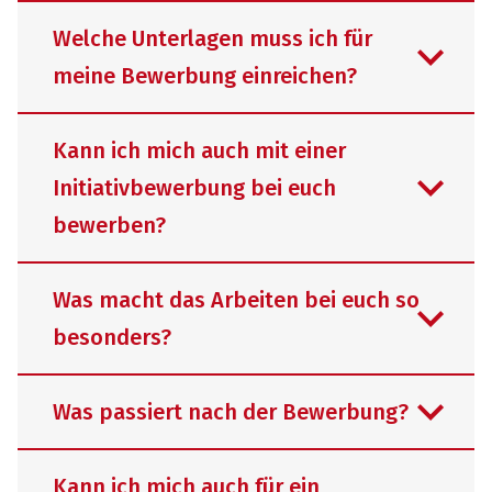
Welche Unterlagen muss ich für
meine Bewerbung einreichen?
Kann ich mich auch mit einer
Initiativbewerbung bei euch
Deine Bewerbung ist für uns der erste
bewerben?
Schritt, dich kennenzulernen. Damit wir
einen ersten Eindruck von dir
Was macht das Arbeiten bei euch so
bekommen genügt uns für den ersten
besonders?
Eindruck eine aussagekräftige
Absolut! Wir freuen uns über
Nachricht, in der du uns von deinem
Initiativbewerbungen von dir. Zeige uns,
Was passiert nach der Bewerbung?
Interesse, deinen Fähigkeiten und
warum du ein Gewinn für unser Team
deiner Motivation erzählst. Später
wärst und welche Fähigkeiten und
Unser Unternehmen ist mehr als nur
können wir gemeinsam darüber
Kann ich mich auch für ein