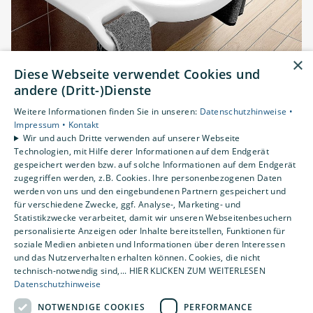
×
Diese Webseite verwendet Cookies und
Altersgerechte Sanitärräume
andere (Dritt-)Dienste
Weitere Informationen finden Sie in unseren:
Datenschutzhinweise •
Impressum •
Kontakt
Wir und auch Dritte verwenden auf unserer Webseite
Technologien, mit Hilfe derer Informationen auf dem Endgerät
gespeichert werden bzw. auf solche Informationen auf dem Endgerät
zugegriffen werden, z.B. Cookies. Ihre personenbezogenen Daten
werden von uns und den eingebundenen Partnern gespeichert und
⸺ Denkmalschutz
für verschiedene Zwecke, ggf. Analyse-, Marketing- und
Statistikzwecke verarbeitet, damit wir unseren Webseitenbesuchern
Bäderbau im Restaurant „Zur
personalisierte Anzeigen oder Inhalte bereitstellen, Funktionen für
Mühle“
soziale Medien anbieten und Informationen über deren Interessen
und das Nutzerverhalten erhalten können. Cookies, die nicht
technisch-notwendig sind,... HIER KLICKEN ZUM WEITERLESEN
Umbau Nebengebäudes von 1910 zu einer
Datenschutzhinweise
Eventlocation
NOTWENDIGE COOKIES
PERFORMANCE