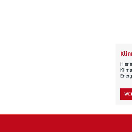
Kli
Hier e
Klima
Energ
WE