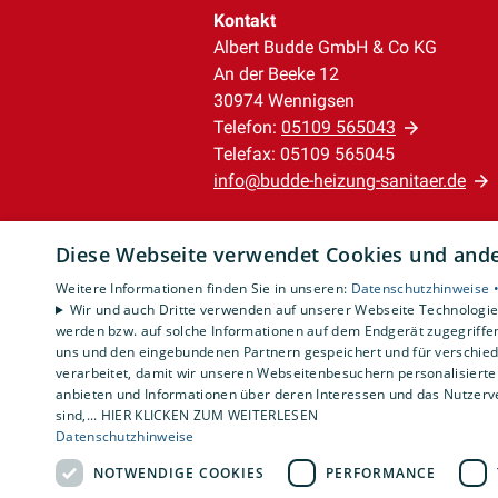
Kontakt
Albert Budde GmbH & Co KG
An der Beeke 12
30974 Wennigsen
Telefon:
05109 565043
Telefax: 05109 565045
info@budde-heizung-sanitaer.de
Unternehmen
Diese Webseite verwendet Cookies und ander
AGB
Weitere Informationen finden Sie in unseren:
Datenschutzhinweise 
Datenschutz
Wir und auch Dritte verwenden auf unserer Webseite Technologien
Impressum
werden bzw. auf solche Informationen auf dem Endgerät zugegriffe
Barrierefreiheitserklärung
uns und den eingebundenen Partnern gespeichert und für verschiede
verarbeitet, damit wir unseren Webseitenbesuchern personalisierte 
anbieten und Informationen über deren Interessen und das Nutzerve
sind,... HIER KLICKEN ZUM WEITERLESEN
Datenschutzhinweise
NOTWENDIGE COOKIES
PERFORMANCE