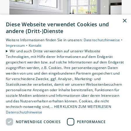
Luft in Ihrem Zuhause immer optimal
Unser Team sorgt mit
JETZT KONTAKT AUFNEHMEN
wieder voll funktionsfähig ist.
Wohlbefinden, egal zu welcher
bleibt. Wir bieten professionelle
dem professionellen Kundendienst
Jahreszeit.
Inspektionen, um sicherzustellen, dass
×
dafür, dass Ihre Anlagentechnik stets
JETZT KONTAKT AUFNEHMEN
Diese Webseite verwendet Cookies und
Ihre Systeme effizient arbeiten. Unser
bestens funktionieren. Wir kümmern
andere (Dritt-)Dienste
JETZT KONTAKT AUFNEHMEN
Service umfasst die Reinigung von
uns um die regelmäßige Überprüfung
Weitere Informationen finden Sie in unseren:
Datenschutzhinweise •
Filtern, die Wartung Ihrer Anlage und
und alle notwendigen
Impressum •
Kontakt
Wir und auch Dritte verwenden auf unserer Webseite
die komplette professionelle Reinigung.
Wartungsarbeiten. Unsere
Technologien, mit Hilfe derer Informationen auf dem Endgerät
gespeichert werden bzw. auf solche Informationen auf dem Endgerät
qualifizierten Techniker bieten Ihnen
zugegriffen werden, z.B. Cookies. Ihre personenbezogenen Daten
Hydraulischer Abgleich
JETZT KONTAKT AUFNEHMEN
einen umfassenden Service.
werden von uns und den eingebundenen Partnern gespeichert und
für verschiedene Zwecke, ggf. Analyse-, Marketing- und
Statistikzwecke verarbeitet, damit wir unseren Webseitenbesuchern
Ein hydraulischer Abgleich verbessert die
personalisierte Anzeigen oder Inhalte bereitstellen, Funktionen für
JETZT KONTAKT AUFNEHMEN
Leistung Ihres Heizsystems durch
soziale Medien anbieten und Informationen über deren Interessen
und das Nutzerverhalten erhalten können. Cookies, die nicht
effiziente Wärmeverteilung. Dabei werden
technisch-notwendig sind,... HIER KLICKEN ZUM WEITERLESEN
Datenschutzhinweise
die Durchflussmengen in den Heizkörpern
justiert, um eine optimale Wärmezufuhr zu
NOTWENDIGE COOKIES
PERFORMANCE
gewährleisten. Das Ergebnis ist eine