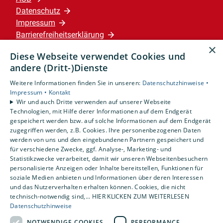
Datenschutz
Impressum
Barrierefreiheitserklärung
×
Diese Webseite verwendet Cookies und
Leistungen
andere (Dritt-)Dienste
Privatkunden
Weitere Informationen finden Sie in unseren:
Datenschutzhinweise •
Karriere
Impressum •
Kontakt
Unternehmen
Wir und auch Dritte verwenden auf unserer Webseite
Technologien, mit Hilfe derer Informationen auf dem Endgerät
gespeichert werden bzw. auf solche Informationen auf dem Endgerät
Standorte
zugegriffen werden, z.B. Cookies. Ihre personenbezogenen Daten
Wennigsen
werden von uns und den eingebundenen Partnern gespeichert und
für verschiedene Zwecke, ggf. Analyse-, Marketing- und
Statistikzwecke verarbeitet, damit wir unseren Webseitenbesuchern
personalisierte Anzeigen oder Inhalte bereitstellen, Funktionen für
soziale Medien anbieten und Informationen über deren Interessen
und das Nutzerverhalten erhalten können. Cookies, die nicht
technisch-notwendig sind,... HIER KLICKEN ZUM WEITERLESEN
Datenschutzhinweise
NOTWENDIGE COOKIES
PERFORMANCE