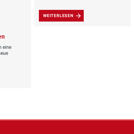
WEITERLESEN
en
h eine
neue