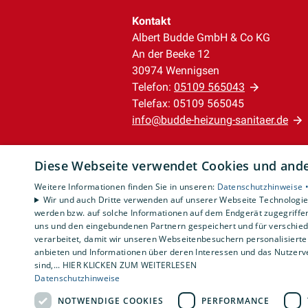
Kontakt
Albert Budde GmbH & Co KG
An der Beeke 12
30974 Wennigsen
Telefon:
05109 565043
Telefax: 05109 565045
info@budde-heizung-sanitaer.de
Unternehmen
Diese Webseite verwendet Cookies und ander
AGB
Weitere Informationen finden Sie in unseren:
Datenschutzhinweise 
Datenschutz
Wir und auch Dritte verwenden auf unserer Webseite Technologien
Impressum
werden bzw. auf solche Informationen auf dem Endgerät zugegriffe
Barrierefreiheitserklärung
uns und den eingebundenen Partnern gespeichert und für verschiede
verarbeitet, damit wir unseren Webseitenbesuchern personalisierte 
anbieten und Informationen über deren Interessen und das Nutzerve
sind,... HIER KLICKEN ZUM WEITERLESEN
Datenschutzhinweise
NOTWENDIGE COOKIES
PERFORMANCE