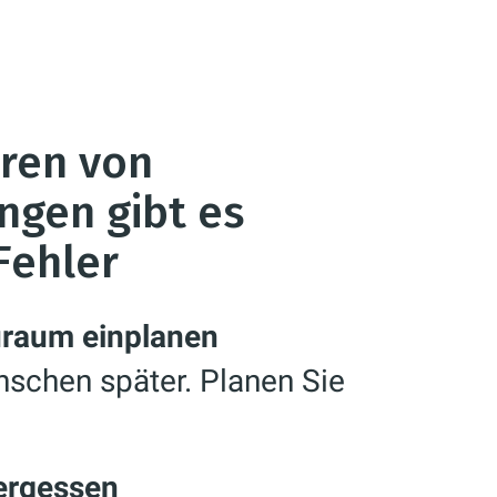
hren von
ngen gibt es
Fehler
uraum einplanen
schen später. Planen Sie
ergessen