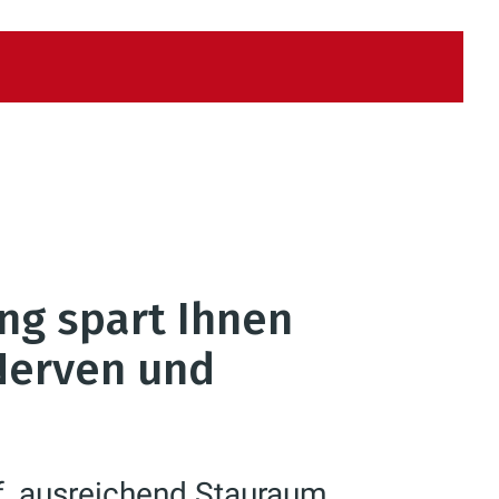
e
ng spart Ihnen
 Nerven und
f, ausreichend Stauraum