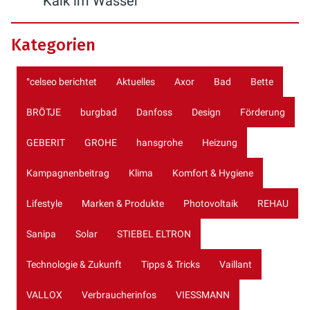
Kalk im Wasser
Kategorien
°celseo berichtet
Aktuelles
Axor
Bad
Bette
BRÖTJE
burgbad
Danfoss
Design
Förderung
GEBERIT
GROHE
hansgrohe
Heizung
Kampagnenbeitrag
Klima
Komfort & Hygiene
Lifestyle
Marken & Produkte
Photovoltaik
REHAU
Sanipa
Solar
STIEBEL ELTRON
Technologie & Zukunft
Tipps & Tricks
Vaillant
VALLOX
Verbraucherinfos
VIESSMANN