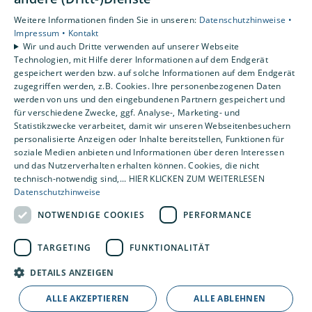
Privatkunden
Weitere Informationen finden Sie in unseren:
Datenschutzhinweise •
Karriere
Impressum •
Kontakt
Unternehmen
Wir und auch Dritte verwenden auf unserer Webseite
Technologien, mit Hilfe derer Informationen auf dem Endgerät
gespeichert werden bzw. auf solche Informationen auf dem Endgerät
Standorte
zugegriffen werden, z.B. Cookies. Ihre personenbezogenen Daten
Wennigsen
werden von uns und den eingebundenen Partnern gespeichert und
für verschiedene Zwecke, ggf. Analyse-, Marketing- und
Statistikzwecke verarbeitet, damit wir unseren Webseitenbesuchern
personalisierte Anzeigen oder Inhalte bereitstellen, Funktionen für
soziale Medien anbieten und Informationen über deren Interessen
und das Nutzerverhalten erhalten können. Cookies, die nicht
technisch-notwendig sind,... HIER KLICKEN ZUM WEITERLESEN
Datenschutzhinweise
NOTWENDIGE COOKIES
PERFORMANCE
TARGETING
FUNKTIONALITÄT
DETAILS ANZEIGEN
ALLE AKZEPTIEREN
ALLE ABLEHNEN