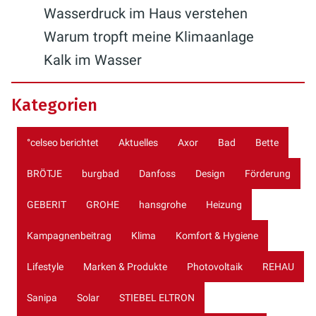
Wasserdruck im Haus verstehen
Warum tropft meine Klimaanlage
Kalk im Wasser
Kategorien
°celseo berichtet
Aktuelles
Axor
Bad
Bette
BRÖTJE
burgbad
Danfoss
Design
Förderung
GEBERIT
GROHE
hansgrohe
Heizung
Kampagnenbeitrag
Klima
Komfort & Hygiene
Lifestyle
Marken & Produkte
Photovoltaik
REHAU
Sanipa
Solar
STIEBEL ELTRON