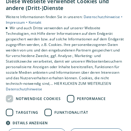
Diese Webseite verwendet Cookies und
Leistungen
andere (Dritt-)Dienste
Privatkunden
Weitere Informationen finden Sie in unseren:
Datenschutzhinweise •
Karriere
Impressum •
Kontakt
Unternehmen
Wir und auch Dritte verwenden auf unserer Webseite
Technologien, mit Hilfe derer Informationen auf dem Endgerät
gespeichert werden bzw. auf solche Informationen auf dem Endgerät
Standorte
zugegriffen werden, z.B. Cookies. Ihre personenbezogenen Daten
Wennigsen
werden von uns und den eingebundenen Partnern gespeichert und
für verschiedene Zwecke, ggf. Analyse-, Marketing- und
Statistikzwecke verarbeitet, damit wir unseren Webseitenbesuchern
personalisierte Anzeigen oder Inhalte bereitstellen, Funktionen für
soziale Medien anbieten und Informationen über deren Interessen
und das Nutzerverhalten erhalten können. Cookies, die nicht
technisch-notwendig sind,... HIER KLICKEN ZUM WEITERLESEN
Datenschutzhinweise
NOTWENDIGE COOKIES
PERFORMANCE
TARGETING
FUNKTIONALITÄT
DETAILS ANZEIGEN